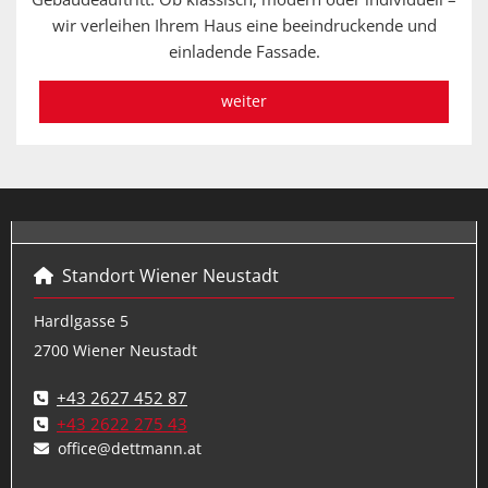
wir verleihen Ihrem Haus eine beeindruckende und
einladende Fassade.
weiter
Standort Wiener Neustadt

Hardlgasse 5
2700 Wiener Neustadt
+43 2627 452 87

+43 2622 275 43

office@dettmann.at
